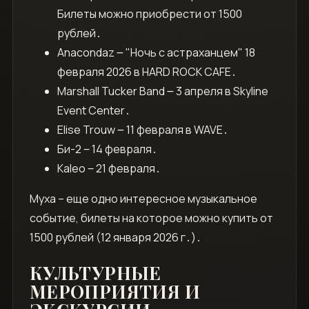
Билеты можно приобрести от 1500
рублей․
Anacondaz ౼ "Ночь с астраханцем" 18
февраля 2026 в HARD ROCK CAFE․
Marshall Tucker Band ౼ 3 апреля в Skyline
Event Center․
Elise Trouw ౼ 11 февраля в WAVE․
Би-2 ‒ 14 февраля․
Kaleo ‒ 21 февраля․
Муха – еще одно интересное музыкальное
событие, билеты на которое можно купить от
1500 рублей (12 января 2026 г․)․
КУЛЬТУРНЫЕ
МЕРОПРИЯТИЯ И