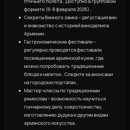
птичьего полета․ Доступно в групповом
формате (6-8 февраля 2026)․
Секреты Винного замка – дегустация вин
и знакомство с историей виноделия в
Армении․
Гастрономические фестивали –
регулярно проводятся фестивали,
посвященные армянской кухне, где
можно попробовать традиционные
блюда и напитки․ Следите за анонсами
на городских порталах․
Мастер-классы по традиционным
ремеслам – возможность научиться
гончарному делу, ковроткачеству,
изготовлению дудука и другим видам
армянского искусства․