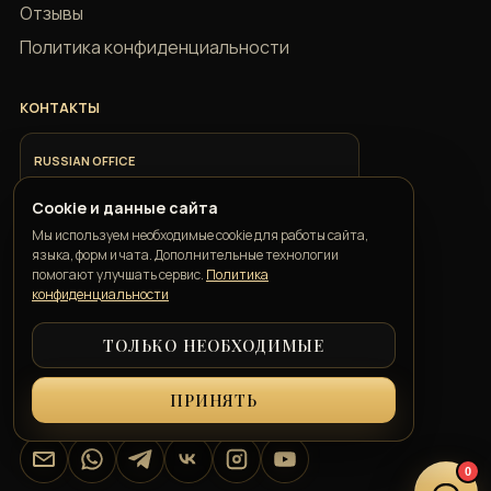
Отзывы
Политика конфиденциальности
КОНТАКТЫ
RUSSIAN OFFICE
+7 918 685 9883
Cookie и данные сайта
Мы используем необходимые cookie для работы сайта,
ITALIAN OFFICE
языка, форм и чата. Дополнительные технологии
+39 351 352 1163
помогают улучшать сервис.
Политика
конфиденциальности
ТОЛЬКО НЕОБХОДИМЫЕ
GEORGIAN OFFICE
+995 550 00 57 50
ПРИНЯТЬ
info@belkatravelconcierge.com
Email
WhatsApp
Telegram
VK
Instagram
YouTube
0