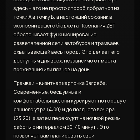
здесь – это не просто способ добраться из
точки А в точку Б‚ а настоящий союзник в
экономии вашего бюджета․ Компания ZET
обеспечивает функционирование
разветвленной сети автобусов и трамваев‚
охватывающей весь город․ Это делает его
доступным для всех‚ независимо от места
проживания или планов на день․
Трамваи – визитная карточка Загреба․
Современные‚ бесшумные и
комфортабельные‚ они курсируют по городу с
раннего утра (4:00) и до позднего вечера
(23:20)‚ а затем переходят на ночной режим
работы с интервалом 30-40 минут․ Это
позволяет вам планировать свои