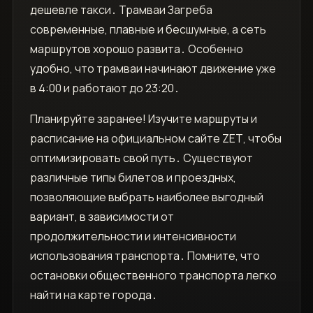
дешевле такси․ Трамваи Загреба
современные‚ плавные и бесшумные‚ а сеть
маршрутов хорошо развита․ Особенно
удобно‚ что трамваи начинают движение уже
в 4:00 и работают до 23:20․
Планируйте заранее! Изучите маршруты и
расписание на официальном сайте ZET‚ чтобы
оптимизировать свой путь․ Существуют
различные типы билетов и проездных‚
позволяющие выбрать наиболее выгодный
вариант‚ в зависимости от
продолжительности и интенсивности
использования транспорта․ Помните‚ что
остановки общественного транспорта легко
найти на карте города․