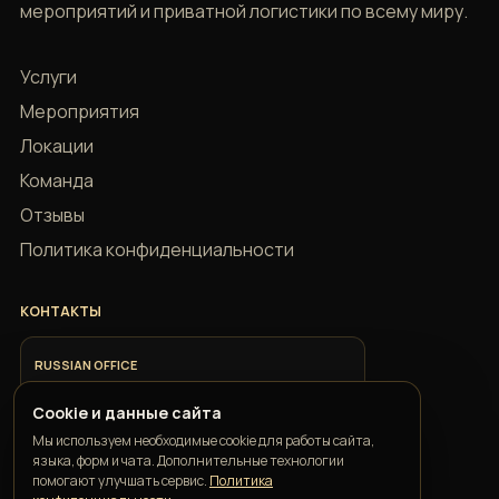
мероприятий и приватной логистики по всему миру.
Услуги
Мероприятия
Локации
Команда
Отзывы
Политика конфиденциальности
КОНТАКТЫ
RUSSIAN OFFICE
+7 918 685 9883
Cookie и данные сайта
Мы используем необходимые cookie для работы сайта,
ITALIAN OFFICE
языка, форм и чата. Дополнительные технологии
+39 351 352 1163
помогают улучшать сервис.
Политика