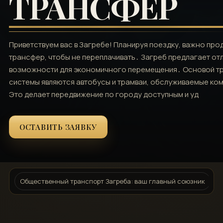
ТРАНСФЕР
Приветствуем вас в Загребе! Планируя поездку‚ важно про
трансфер‚ чтобы не переплачивать․ Загреб предлагает от
возможности для экономичного перемещения․ Основой т
системы являются автобусы и трамваи‚ обслуживаемые ко
Это делает передвижение по городу доступным и уд
ОСТАВИТЬ ЗАЯВКУ
Общественный транспорт Загреба: ваш главный союзник
Б