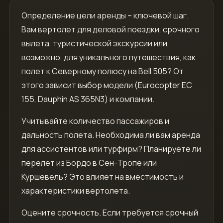
Определение цели аренды – ключевой шаг.
Вам вертолет для деловой поездки, срочного
вылета, туристической экскурсии или,
возможно, для уникального путешествия, как
полет к Северному полюсу на Bell 505? От
этого зависит выбор модели (Eurocopter EC
155, Dauphin AS 365N3) и компании.
Учитывайте количество пассажиров и
дальность полета. Необходима ли вам аренда
для ассистентов или турфирм? Планируете ли
перелет из Бордо в Сен-Тропе или
Куршевель? Это влияет на вместимость и
характеристики вертолета.
Оцените срочность. Если требуется срочный