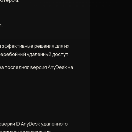
и.
 эффективные решения для их
перебойный удаленный доступ.
на последняя версия AnyDesk на
оверки ID AnyDesk удаленного
х попыток подключения.