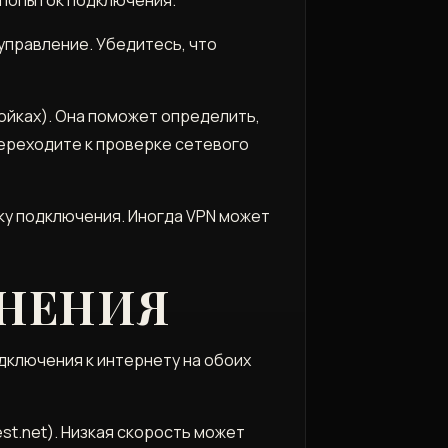
управление. Убедитесь, что
ойках). Она поможет определить,
переходите к проверке сетевого
ку подключения. Иногда VPN может
ИНЕНИЯ
дключения к интернету на обоих
t.net). Низкая скорость может