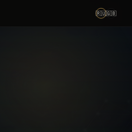
🇷🇺
🇬🇧