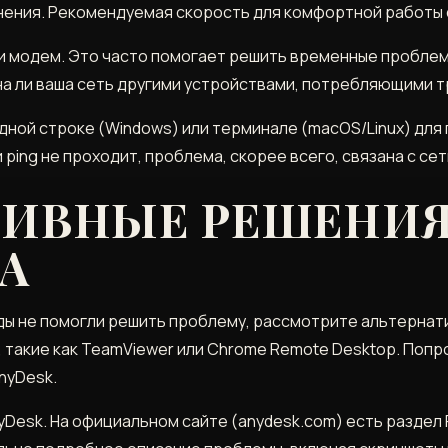
ения. Рекомендуемая скорость для комфортной работы с 
и модем. Это часто помогает решить временные проблем
на ли ваша сеть другими устройствами, потребляющими т
ндной строке (Windows) или терминале (macOS/Linux) дл
и ping не проходит, проблема, скорее всего, связана с се
ТИВНЫЕ РЕШЕНИЯ
А
ы не помогли решить проблему, рассмотрите альтернат
 такие как TeamViewer или Chrome Remote Desktop. Попр
nyDesk.
Desk. На официальном сайте (anydesk.com) есть раздел 