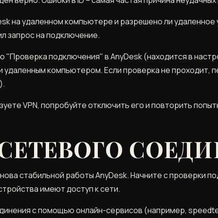
esk на удаленном компьютере и разрешено ли удаленное 
ил запрос на подключение.
 "Проверка подключения" в AnyDesk (находится в настр
и удаленным компьютером. Если проверка не проходит, 
).
зуете VPN, попробуйте отключить его и повторить попыт
 СЕТЕВОГО СОЕД
нова стабильной работы AnyDesk. Начните с проверки по
стройства имеют доступ к сети.
инения с помощью онлайн-сервисов (например, speedtes