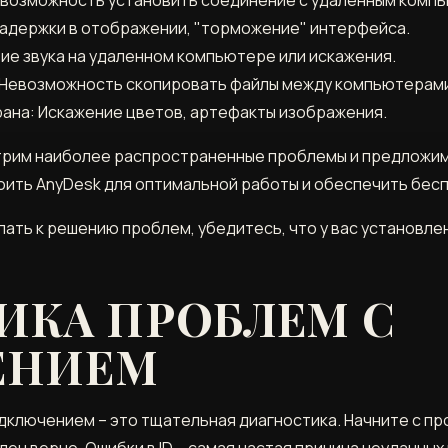
Задержки в отображении, "торможение" интерфейса.
ие звука на удаленном компьютере или искажения.
 Невозможность скопировать файлы между компьютерам
ана: Искажение цветов, артефакты изображения.
трим наиболее распространенные проблемы и предложим
оить AnyDesk для оптимальной работы и обеспечить бес
ать к решению проблем, убедитесь, что у вас установле
ИКА ПРОБЛЕМ С
ЕНИЕМ
дключением – это тщательная диагностика. Начните с пр
ден верно. Ошибки в ID – самая частая причина неудачны