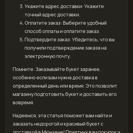
Укажите адрес доставки: Укажите
точный адрес доставки.
Оплатите заказ: Выберите удобный
способ оплаты и оплатите заказ.
Подтвердите заказ: Убедитесь, что вы
получили подтверждение заказа на
электронную почту.
Помните: Заказывайте букет заранее,
особенно если вам нужна доставка в
определенный день или время. Это позволит
магазину подготовить букет и доставить его
вовремя.
Надеемся, эта статья поможет вам найти и
заказать недорогой и красивый букет с
доставкой в Мюнхене! Приятных вам покупок и