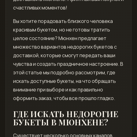
счастливых моментов!
Вы хотите порадовать близкого человека
красивым букетом, но не готовы тратить
целое состояние? Мюнхен предлагает
множество вариантов недорогих букетов с
доставкой, которые смогут передать ваши
чувства и создать праздничное настроение. В
этой статье мы подробно рассмотрим, где
искать доступные букеты, на что обращать
внимание при выборе и как правильно
оформить заказ, чтобы все прошло гладко.
ГДЕ ИСКАТЬ НЕДОРОГИЕ
БУКЕТЫ В МЮНХЕНЕ?
Существует несколько основных каналов