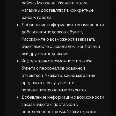
районы Мюнхена: Укажите, какие
магазины доставляют в конкретные
районы города.
Добавление информации о возможности
добавления подарков к букету:
Расскажите о возможности заказать
букет вместе с шоколадом, конфетами
или другими подарками.
Информация о возможности заказа
букета с персонализированной
открыткой: Укажите, какие магазины
предлагают услугу печати
персонализированных открыток.
Добавление информации о возможности
заказа букета с доставкой в
определенное время: Укажите, какие