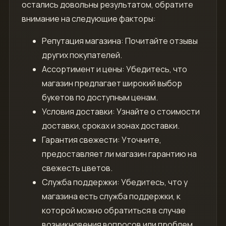
остались довольны результатом, обратите
внимание на следующие факторы:
Репутация магазина: Почитайте отзывы
других покупателей.
Ассортимент и цены: Убедитесь, что
магазин предлагает широкий выбор
букетов по доступным ценам.
Условия доставки: Узнайте о стоимости
доставки, сроках и зонах доставки.
Гарантия свежести: Уточните,
предоставляет ли магазин гарантию на
свежесть цветов.
Служба поддержки: Убедитесь, что у
магазина есть служба поддержки, к
которой можно обратиться в случае
возникновения вопросов или проблем.