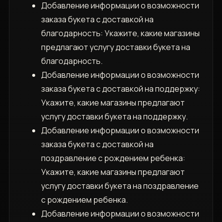
Добавление информации о возможности
заказа букета с доставкой на
благодарность: Укажите, какие магазины
предлагают услугу доставки букета на
благодарность.
Добавление информации о возможности
заказа букета с доставкой на поддержку:
Укажите, какие магазины предлагают
услугу доставки букета на поддержку.
Добавление информации о возможности
заказа букета с доставкой на
поздравление с рождением ребенка:
Укажите, какие магазины предлагают
услугу доставки букета на поздравление
с рождением ребенка.
Добавление информации о возможности