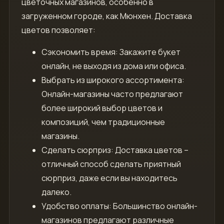
цветочных магазинов, особенно в
загруженном городе, как Мюнхен. Доставка
цветов позволяет:
Сэкономить время: Закажите букет
онлайн, не выходя из дома или офиса.
Выбрать из широкого ассортимента:
Онлайн-магазины часто предлагают
более широкий выбор цветов и
композиций, чем традиционные
магазины.
Сделать сюрприз: Доставка цветов –
отличный способ сделать приятный
сюрприз, даже если вы находитесь
далеко.
Удобство оплаты: Большинство онлайн-
магазинов предлагают различные