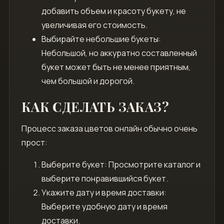
добавить объем и красоту букету, не
увеличивая его стоимость.
Выбирайте небольшие букеты:
Небольшой, но аккуратно составленный
букет может быть не менее приятным,
чем большой и дорогой.
КАК СДЕЛАТЬ ЗАКАЗ?
Процесс заказа цветов онлайн обычно очень
прост:
Выберите букет: Просмотрите каталог и
выберите понравившийся букет.
Укажите дату и время доставки:
Выберите удобную дату и время
доставки.