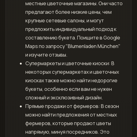
местные цветочные магазины. Они часто
предлагают более низкие цены, чем
крупные сетевые салоны, и могут
предложить индивидуальный подход к
составлению букета. Поищите в Google
Maps по запросу "Blumenladen München"
и изучите отзывы.
Супермаркеты и цветочные киоски: В
некоторых супермаркетах и цветочных
киосках также можно найти недорогие
букеты, особенно если вам не нужен
сложный и эксклюзивный дизайн.
Прямые продажи от фермеров: В сезон
можно найти предложения от местных
фермеров, которые продают цветы
напрямую, минуя посредников. Это