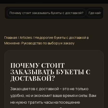
Почему стоит заказывать букеты с доставкой?
Где найти н
Главная
/
Articles
/
Недорогие букеты с доставкой в
Мюнхене: Руководство по выбору и заказу
ПОЧЕМУ СТОИТ
ЗАКАЗЫВАТЬ БУКЕТЫ С
ДОСТАВКОЙ?
Заказ цветов с доставкой – это не только
удобно, но и экономит ваше время и силы. Вам
не нужно тратить часы на посещение