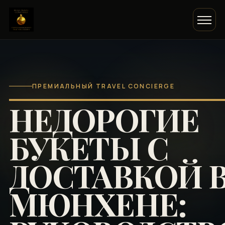
ПРЕМИАЛЬНЫЙ TRAVEL CONCIERGE
НЕДОРОГИЕ
БУКЕТЫ С
ДОСТАВКОЙ 
МЮНХЕНЕ: