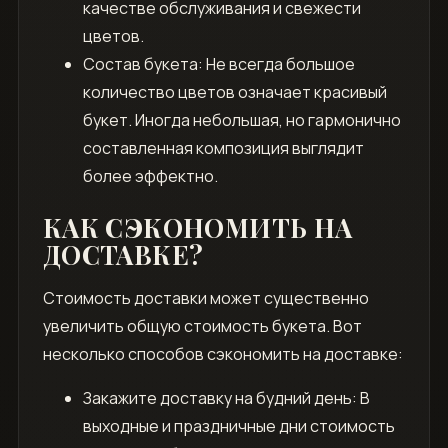
качестве обслуживания и свежести
цветов.
Состав букета: Не всегда большое
количество цветов означает красивый
букет. Иногда небольшая, но гармонично
составленная композиция выглядит
более эффектно.
КАК СЭКОНОМИТЬ НА
ДОСТАВКЕ?
Стоимость доставки может существенно
увеличить общую стоимость букета. Вот
несколько способов сэкономить на доставке:
Закажите доставку на будний день: В
выходные и праздничные дни стоимость