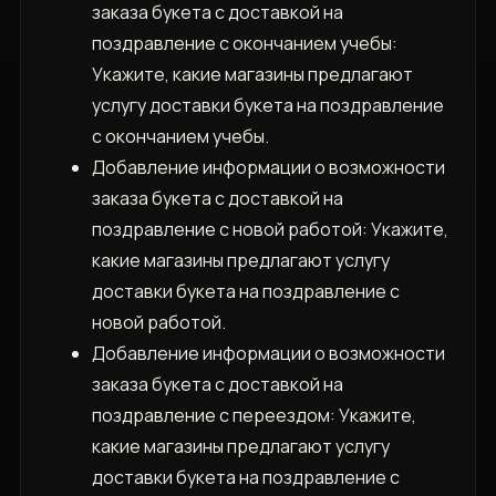
заказа букета с доставкой на
поздравление с окончанием учебы:
Укажите, какие магазины предлагают
услугу доставки букета на поздравление
с окончанием учебы.
Добавление информации о возможности
заказа букета с доставкой на
поздравление с новой работой: Укажите,
какие магазины предлагают услугу
доставки букета на поздравление с
новой работой.
Добавление информации о возможности
заказа букета с доставкой на
поздравление с переездом: Укажите,
какие магазины предлагают услугу
доставки букета на поздравление с