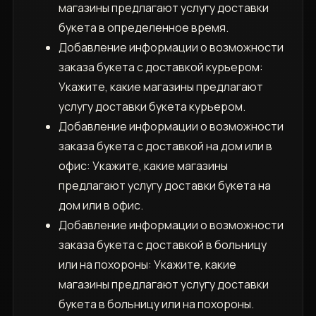
магазины предлагают услугу доставки
букета в определенное время.
Добавление информации о возможности
заказа букета с доставкой курьером:
Укажите, какие магазины предлагают
услугу доставки букета курьером.
Добавление информации о возможности
заказа букета с доставкой на дом или в
офис: Укажите, какие магазины
предлагают услугу доставки букета на
дом или в офис.
Добавление информации о возможности
заказа букета с доставкой в больницу
или на похороны: Укажите, какие
магазины предлагают услугу доставки
букета в больницу или на похороны.