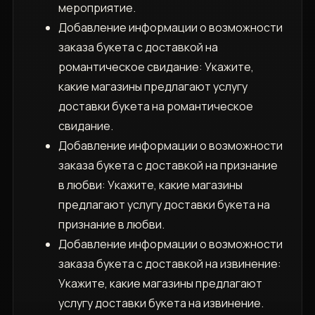
мероприятие.
Добавление информации о возможности
заказа букета с доставкой на
романтическое свидание: Укажите,
какие магазины предлагают услугу
доставки букета на романтическое
свидание.
Добавление информации о возможности
заказа букета с доставкой на признание
в любви: Укажите, какие магазины
предлагают услугу доставки букета на
признание в любви.
Добавление информации о возможности
заказа букета с доставкой на извинение:
Укажите, какие магазины предлагают
услугу доставки букета на извинение.