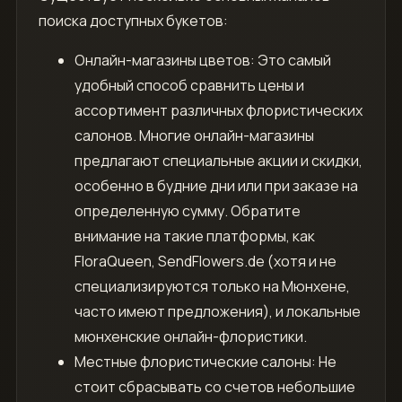
поиска доступных букетов:
Онлайн-магазины цветов: Это самый
удобный способ сравнить цены и
ассортимент различных флористических
салонов. Многие онлайн-магазины
предлагают специальные акции и скидки,
особенно в будние дни или при заказе на
определенную сумму. Обратите
внимание на такие платформы, как
FloraQueen, SendFlowers.de (хотя и не
специализируются только на Мюнхене,
часто имеют предложения), и локальные
мюнхенские онлайн-флористики.
Местные флористические салоны: Не
стоит сбрасывать со счетов небольшие