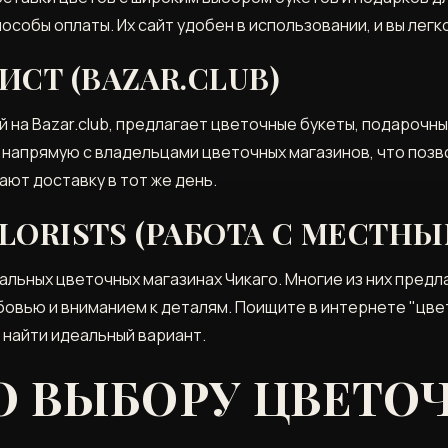
пособы оплаты. Их сайт удобен в использовании, и вы лег
СТ (BAZAR.CLUB)
на Bazar.club, предлагает цветочные букеты, подарочны
ют напрямую с владельцами цветочных магазинов, что поз
ают доставку в тот же день.
FLORISTS (РАБОТА С МЕСТН
кальных цветочных магазинах Чикаго. Многие из них пред
бовью и вниманием к деталям. Поищите в интернете "цве
 найти идеальный вариант.
О ВЫБОРУ ЦВЕТО