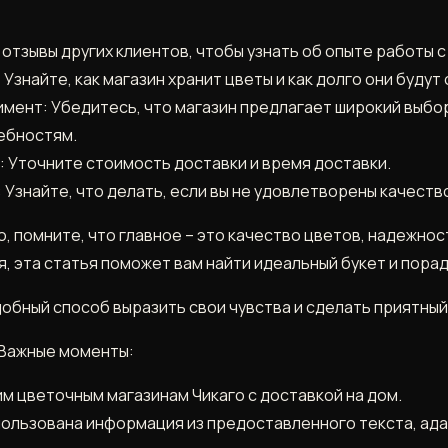
отзывы других клиентов, чтобы узнать об опыте работы с
Узнайте, как магазин хранит цветы и как долго они будут
мент: Убедитесь, что магазин предлагает широкий выбор
ебностям.
: Уточните стоимость доставки и время доставки.
 Узнайте, что делать, если вы не удовлетворены качеств
о, помните, что главное – это качество цветов, надежно
я, эта статья поможет вам найти идеальный букет и порад
удобный способ выразить свои чувства и сделать приятны
 Важные моменты:
м цветочным магазинам Чикаго с доставкой на дом.
ользована информация из предоставленного текста, ада