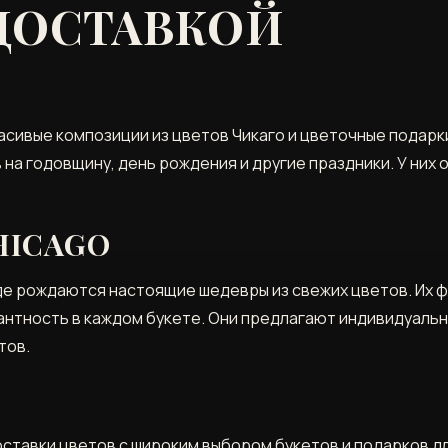
 ДОСТАВКОЙ
асивые композиции из цветов Чикаго и цветочные подарки
на годовщину, день рождения и другие праздники. У них 
HICAGO
 где рождаются настоящие шедевры из свежих цветов. Их 
нтность в каждом букете. Они предлагают индивидуальны
тов.
доставки цветов с широким выбором букетов и подарков д