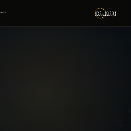
🇷🇺
🇬🇧
КТЫ