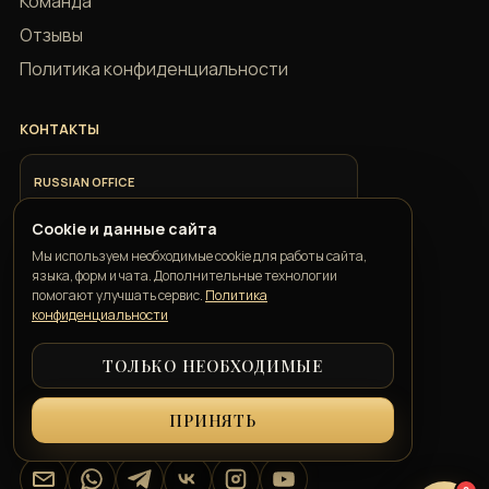
Команда
Отзывы
Политика конфиденциальности
КОНТАКТЫ
RUSSIAN OFFICE
+7 918 685 9883
Cookie и данные сайта
Мы используем необходимые cookie для работы сайта,
ITALIAN OFFICE
языка, форм и чата. Дополнительные технологии
+39 351 352 1163
помогают улучшать сервис.
Политика
конфиденциальности
ТОЛЬКО НЕОБХОДИМЫЕ
GEORGIAN OFFICE
+995 550 00 57 50
ПРИНЯТЬ
info@belkatravelconcierge.com