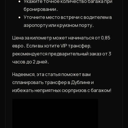
Укажите точное количество багажа при
бронировании․
Уточните место встречи с водителем в
аэропорту или круизном порту․
Цена за километр может начинаться от 0‚85
евро․ Если вы хотите VIP трансфер‚
рекомендуется предварительный заказ от 3
часов до 2 дней․
Надеемся‚ эта статья поможет вам
спланировать трансфер в Дублине и
избежать неприятных сюрпризов с багажом!