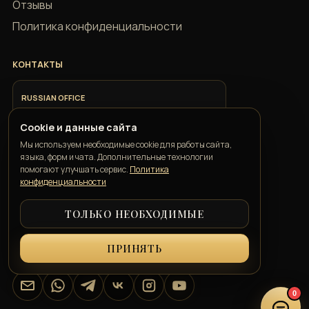
Отзывы
Политика конфиденциальности
КОНТАКТЫ
RUSSIAN OFFICE
+7 918 685 9883
Cookie и данные сайта
Мы используем необходимые cookie для работы сайта,
ITALIAN OFFICE
языка, форм и чата. Дополнительные технологии
+39 351 352 1163
помогают улучшать сервис.
Политика
конфиденциальности
ТОЛЬКО НЕОБХОДИМЫЕ
GEORGIAN OFFICE
+995 550 00 57 50
ПРИНЯТЬ
info@belkatravelconcierge.com
Email
WhatsApp
Telegram
VK
Instagram
YouTube
0