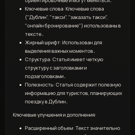
ориентировочные и могут меняться․
Ключевые слова: Ключевые слова
("Дублин", "такси", "заказать такси",
"онлайн бронирование") использованы в
тексте․
Жирный шрифт: Использован для
выделения важных моментов․
Структура: Статья имеет четкую
структуру с заголовками и
подзаголовками․
Полезность: Статья содержит полезную
информацию для туристов, планирующих
поездку в Дублин․
Ключевые улучшения и дополнения:
Расширенный объем: Текст значительно