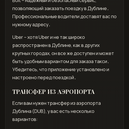
Bolt – надежный и безопасный сервис,
позволяющий заказать поездку в Дублине․
Профессиональные водители доставят вас по
нужному адресу․
Uber – хотя Uber и не так широко
распространен в Дублине, как в других
крупных городах, он все же доступен и может
быть удобным вариантом для заказа такси․
Убедитесь, что приложение установлено и
настроено перед поездкой․
ТРАНСФЕР ИЗ АЭРОПОРТА
Если вам нужен трансфер из аэропорта
Дублина (DUB), у вас есть несколько
вариантов: