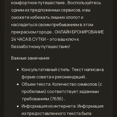
комфортное путешествие․ Воспользуйтесь
одним из предложенных сервисов, и вы
сможете избежать лишних хлопот и
насладиться своим пребыванием в этом
прекрасном городе․ ОНЛАЙН БРОНИРОВАНИЕ
24 ЧАСА В СУТКИ – это ваш ключ к
беззаботному путешествию!
Важные замечания:
Консультативный стиль: Текст написан в
форме совета и рекомендаций․
Объем текста: Количество символов (с
пробелами) соответствует заданным
требованиям (7636)․
Информация из интернета: Информация
из предоставленного текста была