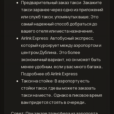
Предварительный заказ такси: Закажите
такси заранее через одно из приложений
или служб такси, упомянутых выше; Это
самый надежный способ добраться до
вашего отеля или места назначения․
Airlink Express: Автобусный экспресс,
который курсирует между аэропортом и
центром Дублина․ Это более
экономичный вариант, но он может быть
менее удобным, если у вас много багажа․
Подробнее об Airlink Express
Такси на стойке: В аэропорту есть
стойки такси, где вы можете заказать
такси на месте․ Однако в пиковое время
вам придется стоять в очереди․
Совет: При заказе трансфера из аэропорта