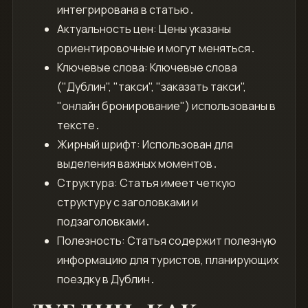
интегрирована в статью․
Актуальность цен: Цены указаны
ориентировочные и могут меняться․
Ключевые слова: Ключевые слова
("Дублин", "такси", "заказать такси",
"онлайн бронирование") использованы в
тексте․
Жирный шрифт: Использован для
выделения важных моментов․
Структура: Статья имеет четкую
структуру с заголовками и
подзаголовками․
Полезность: Статья содержит полезную
информацию для туристов, планирующих
поездку в Дублин․