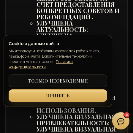
СЧЕТ ПРЕДОСТАВЛЕНИЯ
КОНКРЕТНЫХ СОВЕТОВ И
РЕКОМЕНДАЦИЙ․
УЛУЧШЕНА
АКТУАЛЬНОСТЬ:
УЛУЧШЕНА
АКТУАЛЬНОСТЬ СТАТЬИ
Cookie и данные сайта
ЗА СЧЕТ ОБНОВЛЕНИЯ
Мы используем необходимые cookie для работы сайта,
ИНФОРМАЦИИ И
языка, форм и чата. Дополнительные технологии
ДОБАВЛЕНИЯ НОВЫХ
помогают улучшать сервис.
Политика
ССЫЛОК․
конфиденциальности
УЛУЧШЕНА ОБЩАЯ
ОРГАНИЗАЦИЯ:
ТОЛЬКО НЕОБХОДИМЫЕ
УЛУЧШЕНА ОБЩАЯ
ОРГАНИЗАЦИЯ СТАТЬИ
ПРИНЯТЬ
ДЛЯ БОЛЕЕ УДОБНОГО И
ЭФФЕКТИВНОГО
ИСПОЛЬЗОВАНИЯ․
УЛУЧШЕНА ВИЗУАЛЬНАЯ
0
ПРИВЛЕКАТЕЛЬНОСТЬ:
УЛУЧШЕНА ВИЗУАЛЬНАЯ