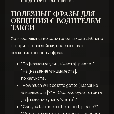
представителем сервиса․
ПОЛЕЗНЫЕ ФРАЗЫ ДЛЯ
ОБЩЕНИЯ С ВОДИТЕЛЕМ
ТАКСИ
Хотя большинство водителей такси в Дублине
говорят по-английски, полезно знать
несколько основных фраз:
"To [название улицы/места], please․" –
"На [название улицы/места],
пожалуйста․"
"How much will it cost to get to [название
улицы/места]?" – "Сколько будет стоить
до [название улицы/места]?"
"Can you take me to the airport, please?" –
"Можете ли вы отвезти меня в аэропорт,