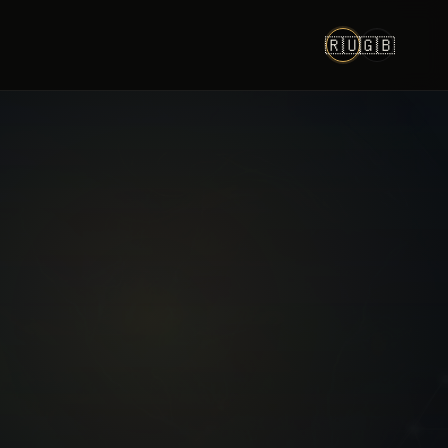
🇷🇺
🇬🇧