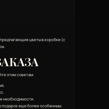
 предлагающие цветы в коробке (с
ры.
АКАЗА
йте этим советам:
мя.
кс.
ае необходимости.
 подарок еще более особенным.