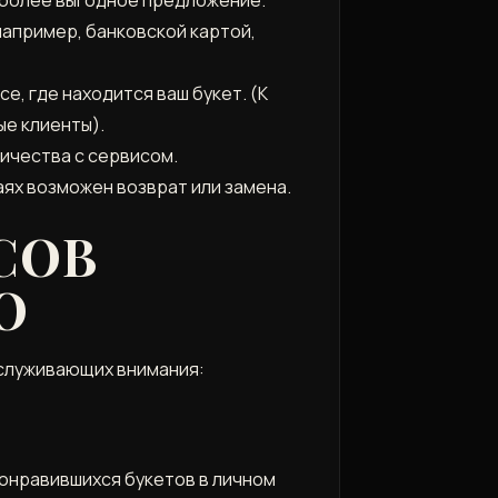
например, банковской картой,
е, где находится ваш букет. (К
е клиенты).
ничества с сервисом.
аях возможен возврат или замена.
СОВ
О
аслуживающих внимания:
онравившихся букетов в личном