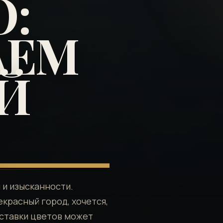
:
АЕМ
Й
 и изысканности.
екрасный город, хочется,
оставки цветов может