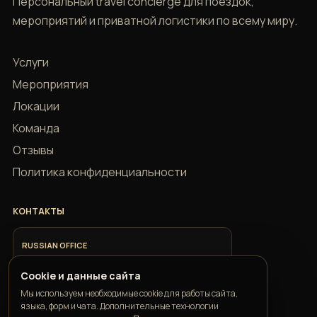
Персональный travel concierge для поездок,
мероприятий и приватной логистики по всему миру.
Услуги
Мероприятия
Локации
Команда
Отзывы
Политика конфиденциальности
КОНТАКТЫ
RUSSIAN OFFICE
+7 918 685 9883
Cookie и данные сайта
Мы используем необходимые cookie для работы сайта,
ITALIAN OFFICE
языка, форм и чата. Дополнительные технологии