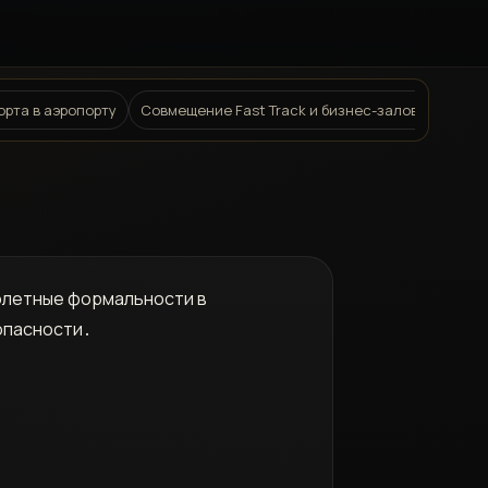
орта в аэропорту
Совмещение Fast Track и бизнес-залов: максим
полетные формальности в
опасности․