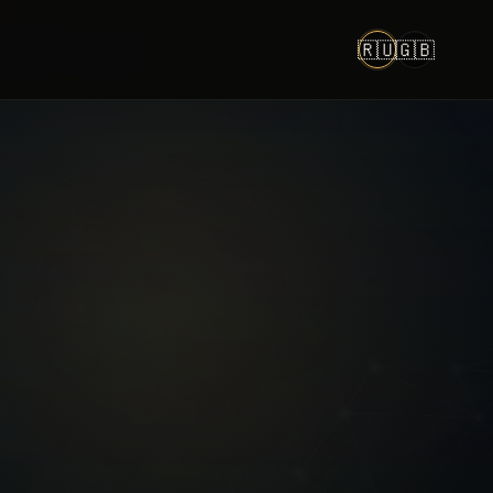
🇷🇺
🇬🇧