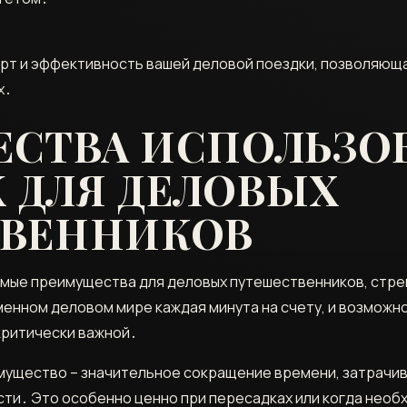
форт и эффективность вашей деловой поездки, позволяющ
х․
СТВА ИСПОЛЬЗО
K ДЛЯ ДЕЛОВЫХ
ВЕННИКОВ
имые преимущества для деловых путешественников, стр
менном деловом мире каждая минута на счету, и возможн
критически важной․
мущество – значительное сокращение времени, затрачи
сти․ Это особенно ценно при пересадках или когда необ