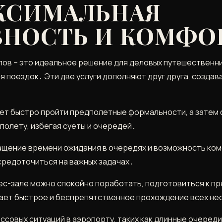
АКСИМАЛЬНАЯ
НОСТЬ И КОМФО
алов – это идеальное решение для деловых путешественн
я поездок․ Эти две услуги дополняют друг друга, созда
яет быстро пройти предполетные формальности, а затем с
 полету, избегая суеты и очередей․
ащение времени ожидания в очередях и возможность ком
средоточиться на важных задачах․
ес-зале можно спокойно поработать, подготовиться к п
ивает быстрое и беспрепятственное прохождение всех н
совых ситуаций в аэропорту, таких как длинные очереди