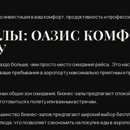
 это инвестиция в ваш комфорт, продуктивность и професс
ЛЫ: ОАЗИС КОМФ
У
раздо больше, чем просто место ожидания рейса․ Это на
 ваше пребывание в аэропорту максимально приятным и 
умных общих зон ожидания, бизнес-залы предлагают спок
дготовиться к полету или важным встречам․
ьшинство бизнес-залов предлагают широкий выбор беспла
люда, что позволяет сэкономить на покупке еды в аэроп