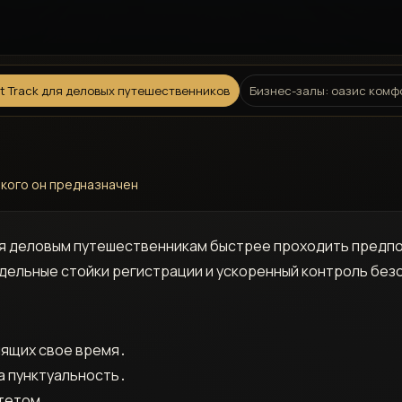
t Track для деловых путешественников
Бизнес-залы: оазис комф
я кого он предназначен
ющая деловым путешественникам быстрее проходить пред
тдельные стойки регистрации и ускоренный контроль без
нящих свое время․
а пунктуальность․
тетом․