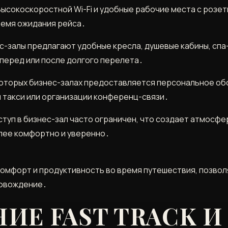
 Высокоскоростной Wi-Fi и удобные рабочие места с розе
ремя ожидания рейса․
с-залы предлагают удобные кресла, душевые кабины, спа-у
перед или после долгого перелета․
оторых бизнес-залах предоставляется персональное обс
 такси или организации конференц-связи․
туп в бизнес-зал часто ограничен, что создает атмосфе
лее комфортно и уверенно․
ш комфорт и продуктивность во время путешествия, позв
ровождение․
Е FAST TRACK И