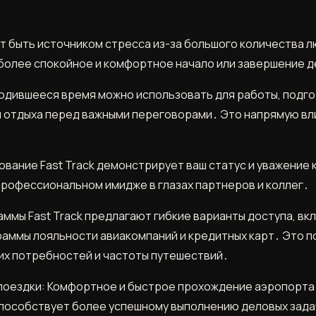
 быть источником стресса из-за большого количества лю
 более спокойное и комфортное начало или завершение 
дившееся время можно использовать для работы, подгот
я отдыха перед важными переговорами․ Это напрямую вли
ание Fast Track демонстрирует ваш статус и уважение 
профессиональном имидже в глазах партнеров и коллег․
аммы Fast Track предлагают гибкие варианты доступа, в
раммы лояльности авиакомпаний и кредитных карт․ Это 
ших потребностей и частоты путешествий․
поездки: Комфортное и быстрое прохождение аэропорта
 способствует более успешному выполнению деловых зада