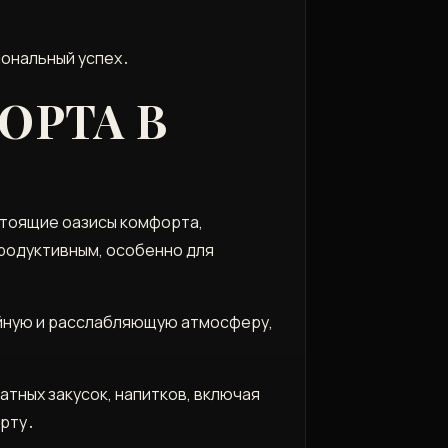
иональный успех․
ОРТА В
стоящие оазисы комфорта,
продуктивным, особенно для
ойную и расслабляющую атмосферу,
тных закусок, напитков, включая
орту․