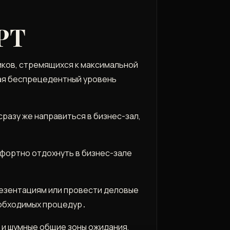
РТ
иков, стремящихся к максимальной
вая беспрецедентный уровень
разу же направиться в бизнес-зал,
фортно отдохнуть в бизнес-зале
резентациям или провести деловые
еобходимых процедур․
 и шумные общие зоны ожидания,