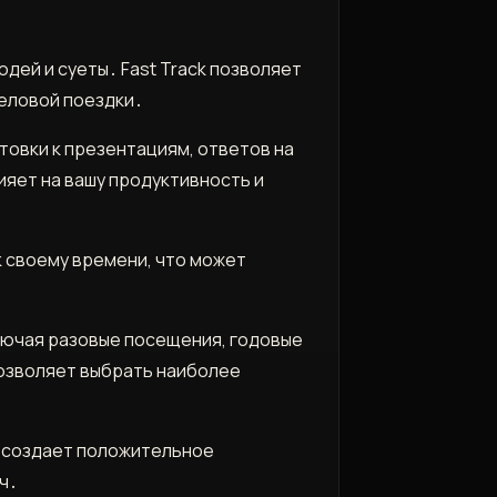
дей и суеты․ Fast Track позволяет
деловой поездки․
овки к презентациям, ответов на
яет на вашу продуктивность и
к своему времени, что может
ключая разовые посещения, годовые
позволяет выбрать наиболее
 создает положительное
ч․