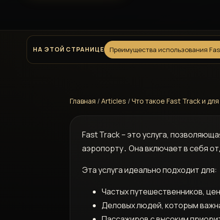
НА ЭТОЙ СТРАНИЦЕ
Преимущества использования Fas
Главная
/
Articles
/
Что такое Fast Track и дл
Fast Track – это услуга, позволя
аэропорту․ Она включает в себя о
Эта услуга идеально подходит для:
Частых путешественников, це
Деловых людей, которым важн
Пассажиров с высоким приори