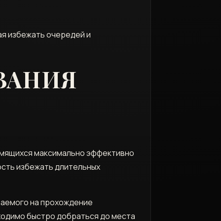
ая избежать очередей и
ВАНИЯ
емящихся максимально эффективно
ость избежать длительных
ваемого на прохождение
ходимо быстро добраться до места