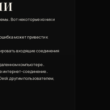
ИИ
емы․ Вот некоторые из них и
 ошибка может привести к
кировать входящие соединения
 удаленном компьютере․
ое интернет-соединение․
Desk другим пользователем,