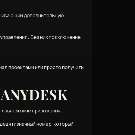
печивающий дополнительную
 управления․ Без них подключение
над проектами или просто получить
 ANYDESK
 главном окне приложения․
й девятизначный номер, который