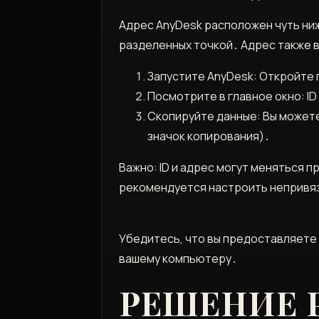
Адрес AnyDesk расположен чуть ниж
разделенных точкой․ Адрес также в
Запустите AnyDesk: Откройте 
Посмотрите в главное окно: ID
Скопируйте данные: Вы можете
значок копирования)․
Важно: ID и адрес могут меняться п
рекомендуется настроить непривяз
Убедитесь, что вы предоставляете 
вашему компьютеру․
РЕШЕНИЕ 