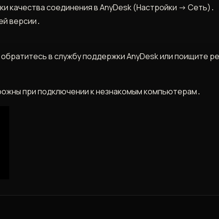
и качества соединения в AnyDesk (Настройки -> Сеть)․
ей версии․
, обратитесь в службу поддержки AnyDesk или поищите 
рожны при подключении к незнакомым компьютерам․