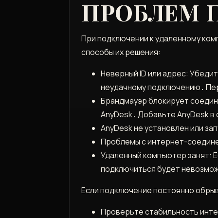
ПРОБЛЕМ 
При подключении к удаленному комп
способы их решения:
Неверный ID или адрес: Убедит
неудачному подключению․ Пе
Брандмауэр блокирует соедин
AnyDesk․ Добавьте AnyDesk в
AnyDesk не установлен или за
Проблемы с интернет-соедине
Удаленный компьютер занят: Е
подключиться будет невозмо
Если подключение постоянно обры
Проверьте стабильность инт