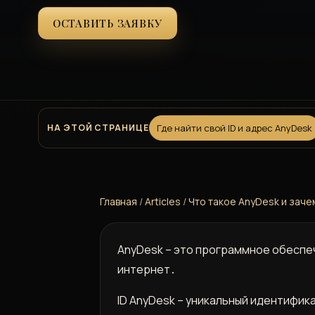
ОСТАВИТЬ ЗАЯВКУ
НА ЭТОЙ СТРАНИЦЕ
Где найти свой ID и адрес AnyDesk
Главная
/
Articles
/
Что такое AnyDesk и заче
AnyDesk – это программное обеспе
интернет․
ID AnyDesk – уникальный идентифик