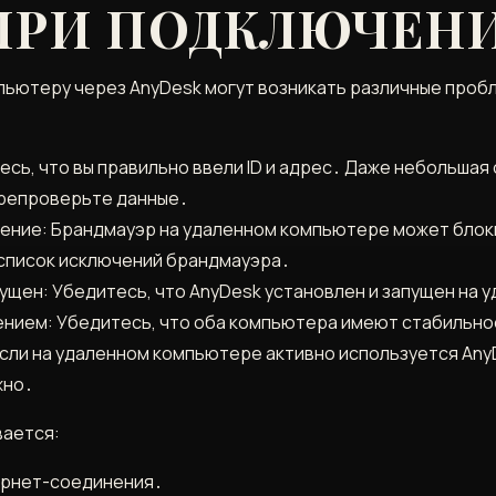
ПРИ ПОДКЛЮЧЕН
ьютеру через AnyDesk могут возникать различные пробл
есь, что вы правильно ввели ID и адрес․ Даже небольшая
репроверьте данные․
ение: Брандмауэр на удаленном компьютере может бло
 список исключений брандмауэра․
пущен: Убедитесь, что AnyDesk установлен и запущен на
нием: Убедитесь, что оба компьютера имеют стабильн
сли на удаленном компьютере активно используется Any
жно․
вается:
ернет-соединения․