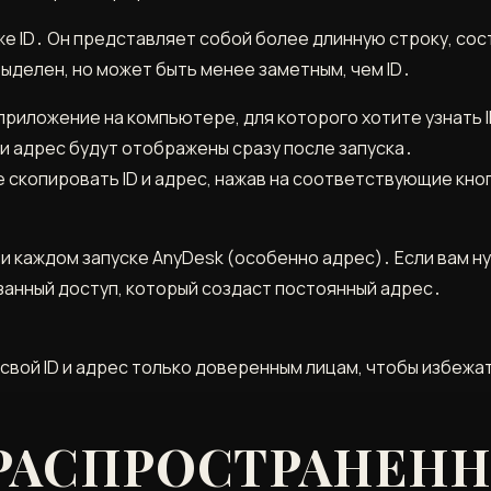
е ID․ Он представляет собой более длинную строку, сост
ыделен, но может быть менее заметным, чем ID․
приложение на компьютере, для которого хотите узнать I
 и адрес будут отображены сразу после запуска․
 скопировать ID и адрес, нажав на соответствующие кноп
ри каждом запуске AnyDesk (особенно адрес)․ Если вам н
анный доступ, который создаст постоянный адрес․
свой ID и адрес только доверенным лицам, чтобы избежа
РАСПРОСТРАНЕН