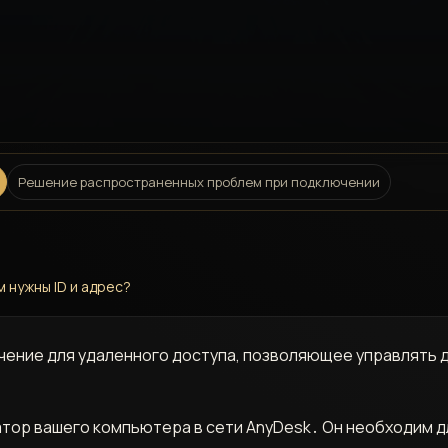
Решение распространенных проблем при подключении
м нужны ID и адрес?
чение для удаленного доступа, позволяющее управлять
атор вашего компьютера в сети AnyDesk․ Он необходим д