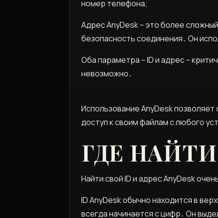
номер телефона;
Адрес AnyDesk – это более сложны
безопасность соединения․ Он испо
Оба параметра – ID и адрес – крит
невозможно․
Использование AnyDesk позволяет 
доступ к своим файлам с любого ус
ГДЕ НАЙТИ
Найти свой ID и адрес AnyDesk оче
ID AnyDesk обычно находится в вер
всегда начинается с цифр․ Он выд