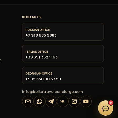
КОНТАКТЫ
RUSSIAN OFFICE
+7 918 685 9883
ITALIAN OFFICE
+39 351 352 1163
и
GEORGIAN OFFICE
+995 550 00 57 50
info@belkatravelconcierge.com
0
Email
WhatsApp
Telegram
VK
Instagram
YouTube