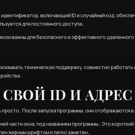
й идентификатор, включающий ID и случайный код, обес
льзуется для постоянного доступа․
ически важны для безопасного и эффективного удаленного
оказывать техническую поддержку, совместно работать 
тройства․
 СВОЙ ID И АДРЕС
нь просто․ После запуска программы, они отображаются в
хней части окна, под названием программы․ Это коротки
елен жирным шрифтом и легко заметен․