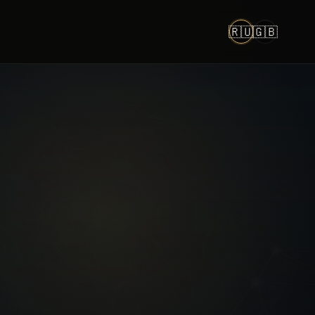
🇷🇺
🇬🇧