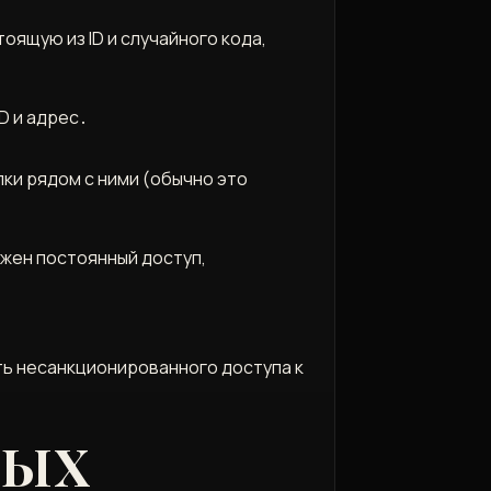
оящую из ID и случайного кода,
D и адрес․
ки рядом с ними (обычно это
ужен постоянный доступ,
ть несанкционированного доступа к
НЫХ