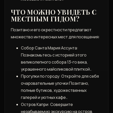
ЧТО МОЖНО УВИДЕТЬ С
МЕСТНЫМ ГИДОМ?
Позитано и его окрестности предлагают
множество интересных мест для посещения:
Собор Санта Мария Ассунта:
Познакомьтесь с историей этого
великолепного собора 13-го века‚
украшенного майоликовой плиткой․
Прогулки по городу: Откройте для себя
очаровательные улочки Позитано‚
полные бутиков‚ художественных
галерей и уютных кафе․
Остров Капри: Совершите
незабываемую экскурсию на остров