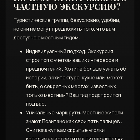
ЧАСТНУЮ ЭКСКУРСИЮ?
Туристические группы‚ безусловно‚ удобны‚
но они не могут предложить того‚ что вам
доступно с местным гидом:
Индивидуальный подход: Экскурсия
строится с учетом ваших интересов и
предпочтений․ Хотите больше узнать об
истории‚ архитектуре‚ кухне или‚ может
быть‚ о секретных местах‚ известных
только местным? Ваш гид подстроится
под вас․
Уникальные маршруты: Местные жители
знают Позитано как свои пять пальцев․
Они покажут вам скрытые уголки‚
которые не встретите в путеводителях‚