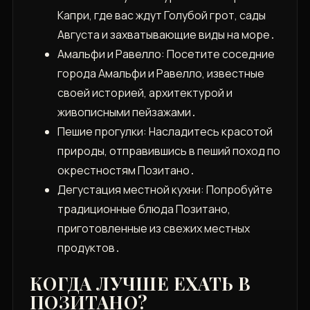
Капри‚ где вас ждут Голубой грот‚ сады
Августа и захватывающие виды на море․
Амальфи и Равелло: Посетите соседние
города Амальфи и Равелло‚ известные
своей историей‚ архитектурой и
живописными пейзажами․
Пешие прогулки: Насладитесь красотой
природы‚ отправившись в пеший поход по
окрестностям Позитано․
Дегустация местной кухни: Попробуйте
традиционные блюда Позитано‚
приготовленные из свежих местных
продуктов․
КОГДА ЛУЧШЕ ЕХАТЬ В
ПОЗИТАНО?