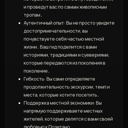
и проведут вас по самым живописным
тропам․
Аутентичный опыт: Вы не просто увидите
достопримечательности‚ вы
почувствуете себя частью местной
жизни․ Ваш гид поделится с вами
историями‚ традициями и суевериями‚
которые передаются из поколения в
поколение․
Гибкость: Вы сами определяете
продолжительность экскурсии‚ темп и
места‚ которые хотите посетить․
Поддержка местной экономики: Вы
напрямую поддерживаете местных
жителей‚ которые делятся с вами своей
любовью к Позитано․