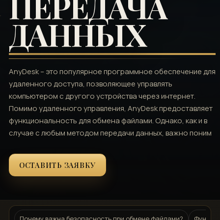
ПЕРЕДАЧА
ДАННЫХ
AnyDesk – это популярное программное обеспечение для
удаленного доступа, позволяющее управлять
компьютером с другого устройства через интернет.
Помимо удаленного управления, AnyDesk предоставляет
функциональность для обмена файлами. Однако, как и в
случае с любым методом передачи данных, важно поним
ОСТАВИТЬ ЗАЯВКУ
Почему важна безопасность при обмене файлами?
Функция