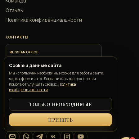
Команда
Отзывы
Политика конфиденциальности
КОНТАКТЫ
RUSSIAN OFFICE
+7 918 685 9883
Cookie и данные сайта
Мы используем необходимые cookie для работы сайта,
ITALIAN OFFICE
языка, форм и чата. Дополнительные технологии
+39 351 352 1163
помогают улучшать сервис.
Политика
конфиденциальности
ТОЛЬКО НЕОБХОДИМЫЕ
GEORGIAN OFFICE
+995 550 00 57 50
ПРИНЯТЬ
info@belkatravelconcierge.com