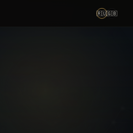
🇷🇺
🇬🇧