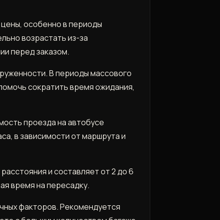
 цены, особенно в периоды
ельно возрастать из-за
ии перед заказом.
агруженности. В периоды массового
помочь сократить время ожидания,
имость проезда на автобусе
аса, в зависимости от маршрута и
расстояния и составляет от 2 до 6
чая время на пересадку.
ичных факторов. Рекомендуется