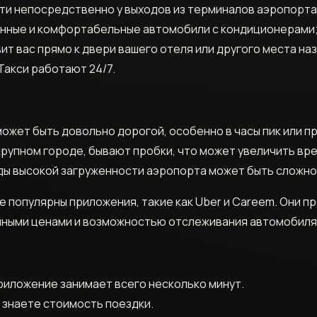
ти непосредственно у выходов из терминалов аэропорта
нные и комфортабельные автомобили с кондиционерами
ит вас прямо к двери вашего отеля или другого места на
Такси работают 24/7.
может быть довольно дорогой, особенно в часы пик или п
 крупном городе, бывают пробки, что может увеличить вре
ды высокой загруженности аэропорта может быть сложно
хе популярны приложения, такие как Uber и Careem. Они 
рачными ценами и возможностью отслеживания автомобиля
приложение занимает всего несколько минут.
 знаете стоимость поездки.