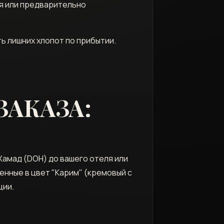
ля или предварительно
ь лишних хлопот по прибытии.
ЗАКАЗА:
 Хамад (DOH) до вашего отеля или
шенные в цвет "Карим" (кремовый с
ции.