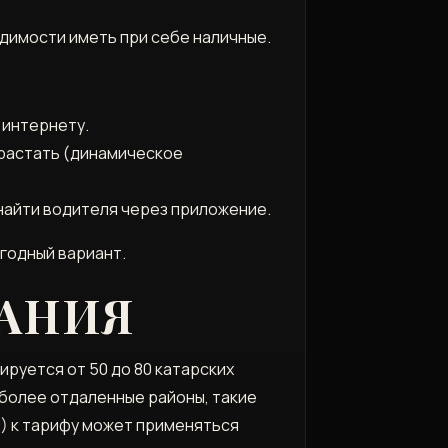
димости иметь при себе наличные.
 интернету.
зрастать (динамическое
найти водителя через приложение.
ыгодный вариант.
ДАНИЯ
ируется от 50 до 80 катарских
в более отдаленные районы, такие
:00) к тарифу может применяться