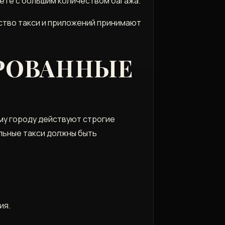
уете с большим количеством багажа.
нство такси и приложений принимают
РОВАННЫЕ
ему городу действуют строгие
льные такси должны быть
ия.