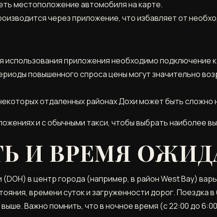
еть местоположение автомобиля на карте.
роизводится через приложение, что избавляет от необхо
ля использования приложения необходимо подключение к
периоды повышенного спроса цены могут значительно во
некоторых отдаленных районах Дохи может быть сложно 
ложениях и с обычными такси, чтобы выбрать наиболее в
Ь И ВРЕМЯ ОЖИ
(DOH) в центр города (например, в район West Bay) варь
стояния, времени суток и загруженности дорог. Поездка 
 и выше. Важно помнить, что в ночное время (с 22:00 до 6