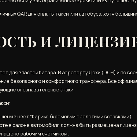
бенно если у вас ограниченное время или вы путешеств
личных QAR для оплаты такси или автобуса, хотя больши
ОСТЬ И ЛИЦЕНЗИ
ет для властей Катара. В аэропорту Дохи (DOH) и по вс
ение безопасного и комфортного трансфера. Все официа
ующие опознавательные знаки.
кси:
шены в цвет "Карим" (кремовый с золотыми вставками).
сте в салоне автомобиля должна быть размещена лиценз
оснащено рабочим счетчиком.