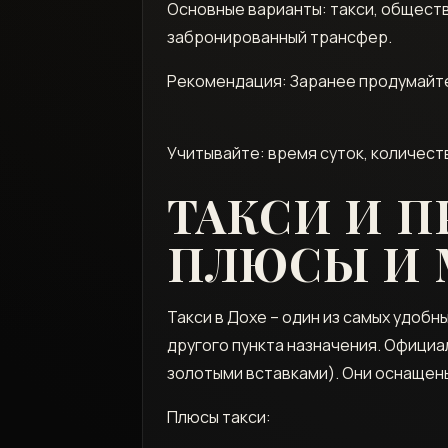
Основные варианты: такси, общест
забронированный трансфер.
Рекомендация: Заранее продумайте 
Учитывайте: время суток, количест
ТАКСИ И П
ПЛЮСЫ И
Такси в Дохе – один из самых удобн
другого пункта назначения. Официал
золотыми вставками). Они оснащен
Плюсы такси: