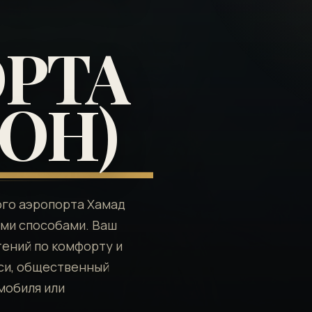
РТА
OH)
ого аэропорта Хамад
ыми способами. Ваш
тений по комфорту и
кси, общественный
мобиля или