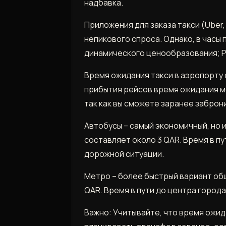
надбавка.
Приложения для заказа такси (Ube
непикового спроса. Однако, в часы 
динамического ценообразования; Р
Время ожидания такси в аэропорту 
прибытия рейсов время ожидания м
так как вы сможете заранее забро
Автобусы – самый экономичный, но 
составляет около 3 QAR. Время в пу
дорожной ситуации.
Метро – более быстрый вариант общ
QAR. Время в пути до центра города
Важно: Учитывайте, что время ожид