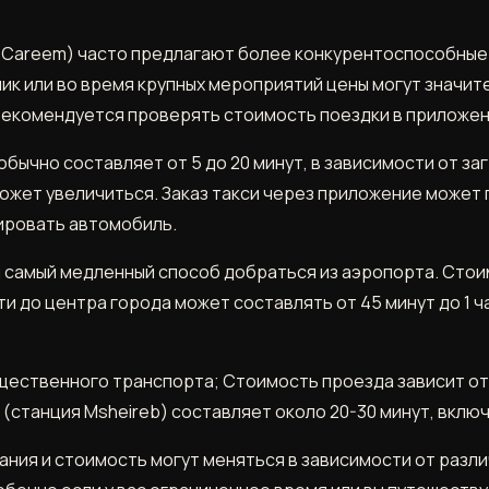
r, Careem) часто предлагают более конкурентоспособные
пик или во время крупных мероприятий цены могут значит
екомендуется проверять стоимость поездки в приложен
обычно составляет от 5 до 20 минут, в зависимости от з
ожет увеличиться. Заказ такси через приложение может 
нировать автомобиль.
и самый медленный способ добраться из аэропорта. Сто
ти до центра города может составлять от 45 минут до 1 ч
ественного транспорта; Стоимость проезда зависит от 
 (станция Msheireb) составляет около 20-30 минут, вклю
ания и стоимость могут меняться в зависимости от разл