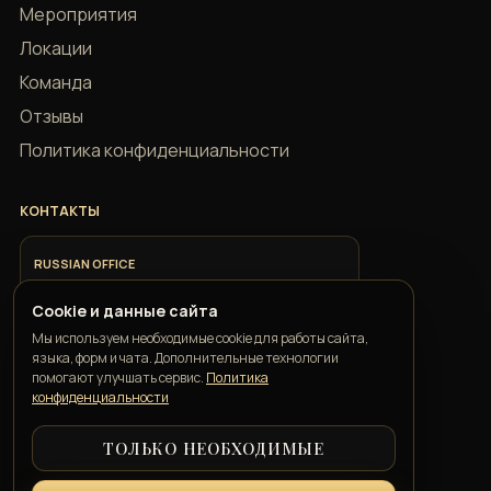
Мероприятия
Локации
Команда
Отзывы
Политика конфиденциальности
КОНТАКТЫ
RUSSIAN OFFICE
+7 918 685 9883
Cookie и данные сайта
Мы используем необходимые cookie для работы сайта,
ITALIAN OFFICE
языка, форм и чата. Дополнительные технологии
+39 351 352 1163
помогают улучшать сервис.
Политика
конфиденциальности
ТОЛЬКО НЕОБХОДИМЫЕ
GEORGIAN OFFICE
+995 550 00 57 50