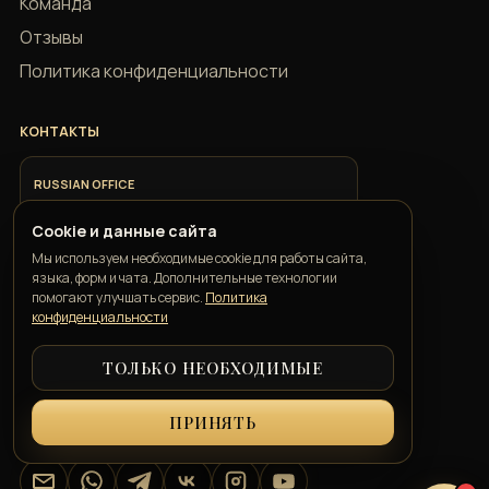
Команда
Отзывы
Политика конфиденциальности
КОНТАКТЫ
RUSSIAN OFFICE
+7 918 685 9883
Cookie и данные сайта
Мы используем необходимые cookie для работы сайта,
ITALIAN OFFICE
языка, форм и чата. Дополнительные технологии
+39 351 352 1163
помогают улучшать сервис.
Политика
конфиденциальности
ТОЛЬКО НЕОБХОДИМЫЕ
GEORGIAN OFFICE
+995 550 00 57 50
ПРИНЯТЬ
info@belkatravelconcierge.com